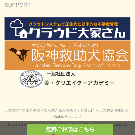
SUPPORT
Copyright © 空き家の事なら空き家の解決ドットコム|くらしの解決研究所 All
Rights Reserved.
Powered by
WordPress
with
Lightning Theme
&
VK All in One Expansion
無料ご相談はこちら
Unit