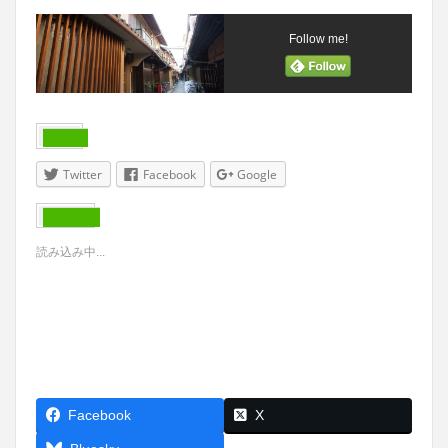
Follow me!
共有:
Twitter
Facebook
Google
いいね:
読み込み中...
Facebook
X
Threads