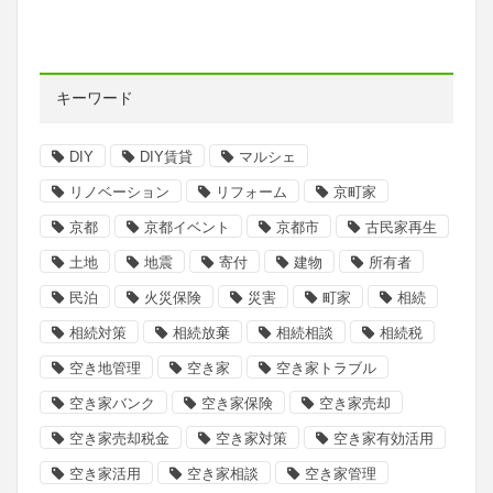
キーワード
DIY
DIY賃貸
マルシェ
リノベーション
リフォーム
京町家
京都
京都イベント
京都市
古民家再生
土地
地震
寄付
建物
所有者
民泊
火災保険
災害
町家
相続
相続対策
相続放棄
相続相談
相続税
空き地管理
空き家
空き家トラブル
空き家バンク
空き家保険
空き家売却
空き家売却税金
空き家対策
空き家有効活用
空き家活用
空き家相談
空き家管理