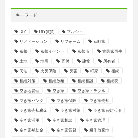
キーワード
DIY
DIY賃貸
マルシェ
リノベーション
リフォーム
京町家
京都
京都イベント
京都市
古民家再生
土地
地震
寄付
建物
所有者
民泊
火災保険
災害
町家
相続
相続対策
相続放棄
相続相談
相続税
空き地管理
空き家
空き家トラブル
空き家バンク
空き家保険
空き家売却
空き家売却税金
空き家対策
空き家有効活用
空き家活用
空き家相談
空き家管理
空き家補助金
空き家賃貸
耕作放棄地