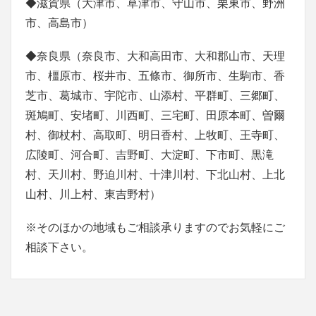
◆滋賀県（大津市、草津市、守山市、栗東市、野洲
市、高島市）
◆奈良県（奈良市、大和高田市、大和郡山市、天理
市、橿原市、桜井市、五條市、御所市、生駒市、香
芝市、葛城市、宇陀市、山添村、平群町、三郷町、
斑鳩町、安堵町、川西町、三宅町、田原本町、曽爾
村、御杖村、高取町、明日香村、上牧町、王寺町、
広陵町、河合町、吉野町、大淀町、下市町、黒滝
村、天川村、野迫川村、十津川村、下北山村、上北
山村、川上村、東吉野村）
※そのほかの地域もご相談承りますのでお気軽にご
相談下さい。