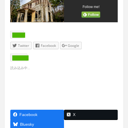
Follow me!
共有:
Twitter
Facebook
Google
いいね:
読み込み中...
Facebook
X
Threads
Bluesky