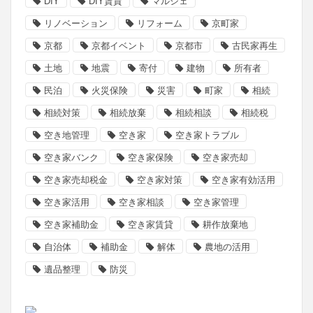
DIY
DIY賃貸
マルシェ
リノベーション
リフォーム
京町家
京都
京都イベント
京都市
古民家再生
土地
地震
寄付
建物
所有者
民泊
火災保険
災害
町家
相続
相続対策
相続放棄
相続相談
相続税
空き地管理
空き家
空き家トラブル
空き家バンク
空き家保険
空き家売却
空き家売却税金
空き家対策
空き家有効活用
空き家活用
空き家相談
空き家管理
空き家補助金
空き家賃貸
耕作放棄地
自治体
補助金
解体
農地の活用
遺品整理
防災