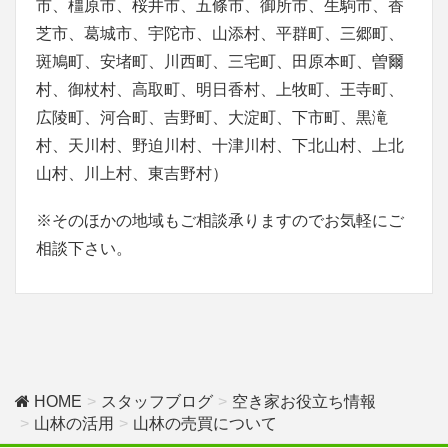
市、橿原市、桜井市、五條市、御所市、生駒市、香
芝市、葛城市、宇陀市、山添村、平群町、三郷町、
斑鳩町、安堵町、川西町、三宅町、田原本町、曽爾
村、御杖村、高取町、明日香村、上牧町、王寺町、
広陵町、河合町、吉野町、大淀町、下市町、黒滝
村、天川村、野迫川村、十津川村、下北山村、上北
山村、川上村、東吉野村）
※そのほかの地域もご相談承りますのでお気軽にご
相談下さい。
HOME
スタッフブログ
空き家お役立ち情報
山林の活用
山林の売買について